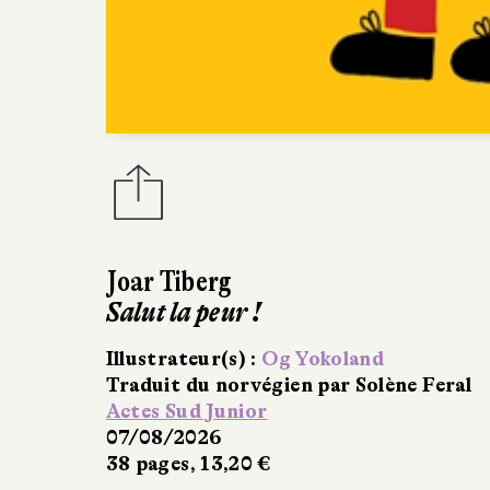
Sibylle De
Blanche ha
Bayard Jeun
07/08/202
32 pages, 1
Dossier de
A
Bibliothèqu
❤ Lu et con