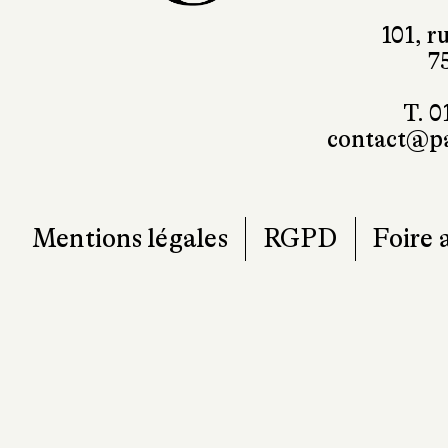
101, r
7
T. 0
contact@pa
Mentions légales
RGPD
Foire 