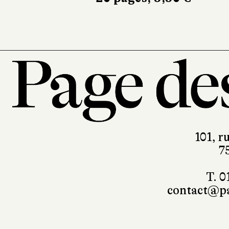
101, r
7
T. 0
contact@pa