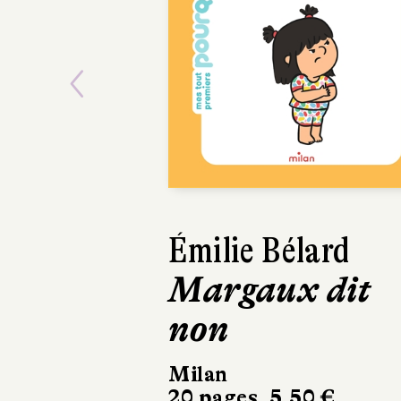
Previous
Émilie Bélard
Auréli
Margaux dit
Félix
non
les rè
Milan
Milan
20 pages, 5,50 €
22 pages,