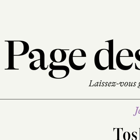
J
Tos