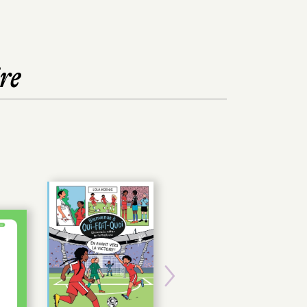
re
Next