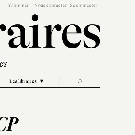
S'abonner
Nous contacter
Se connecter
Les libraires
🔎
 CP