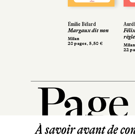
Émilie Bélard
Aurél
Margaux dit non
Féli
règle
Milan
20 pages, 5,50 €
Milan
22 pa
À savoir avant de cont