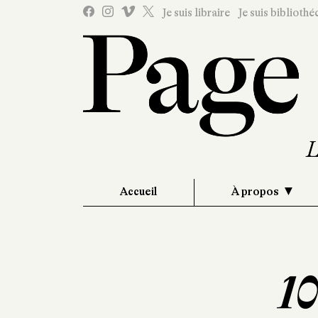
Je suis libraire
Je suis bibliothé
Accueil
À propos
10