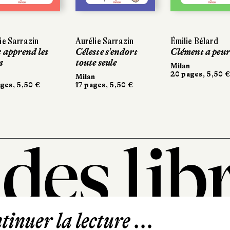
ie Sarrazin
Aurélie Sarrazin
Émilie Bélard
x apprend les
Céleste s'endort
Clément a peu
s
toute seule
Milan
20 pages, 5,50 €
Milan
ges, 5,50 €
17 pages, 5,50 €
inuer la lecture ...
101, rue Saint-Lazare