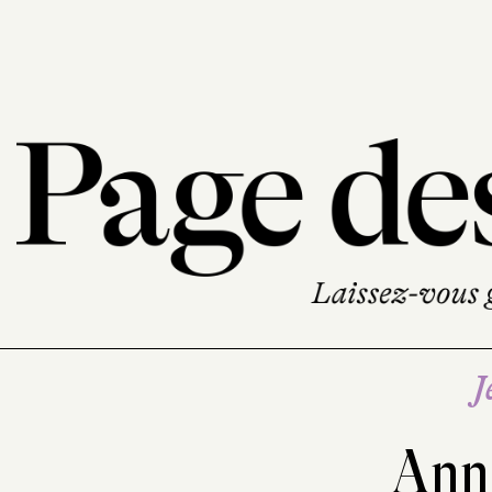
J
Ann