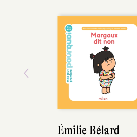
Previous
Émilie Bélard
Auré