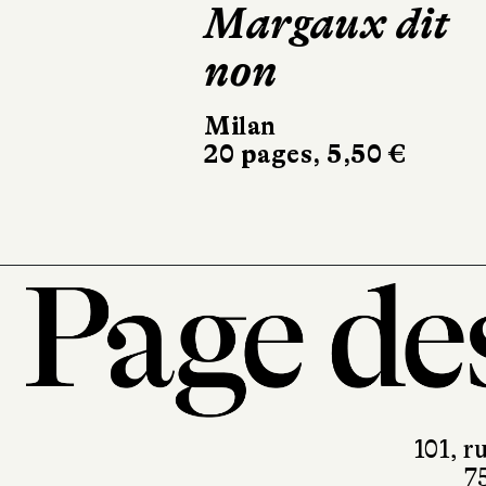
Margaux dit
Fél
non
les 
Milan
Milan
20 pages, 5,50 €
22 pag
101, r
7