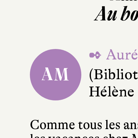
Au bo
✒ Auré
AM
(Bibli
Hélène
Comme tous les ans