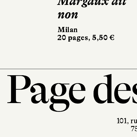
Félix apprend
les règles
Milan
22 pages, 5,50 €
101, r
7