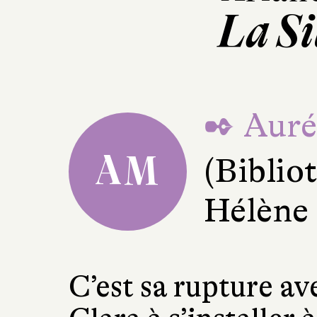
La Si
✒ Auré
AM
(Bibli
Hélène
C’est sa rupture a