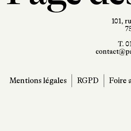
101, r
7
T. 0
contact@pa
Mentions légales
RGPD
Foire 