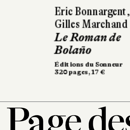
Xavier Bosch
Bouclage à
Barcelone
Liana Levi
272 pages, 18 €