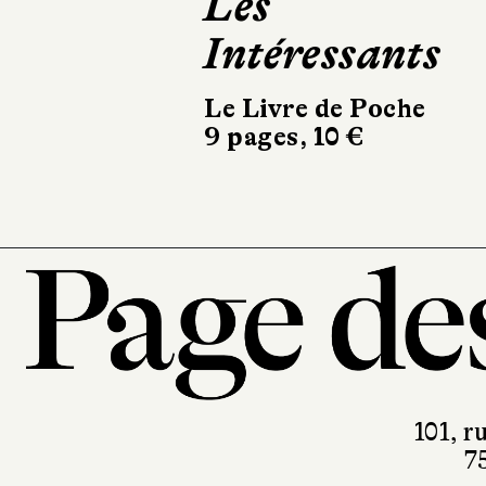
Les
Carnet de san
Intéressants
foireuse
Le Livre de Poche
Delcourt
9 pages, 10 €
368 pages, 34,95 €
101, r
7