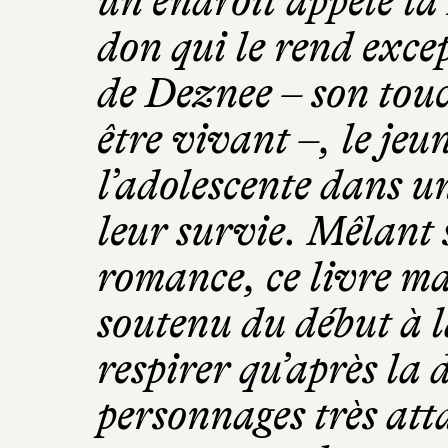
un endroit appelé l
don qui le rend exce
de Deznee – son touc
être vivant –, le jeu
l’adolescente dans u
leur survie. Mêlant s
romance, ce livre m
soutenu du début à la
respirer qu’après la 
personnages très att