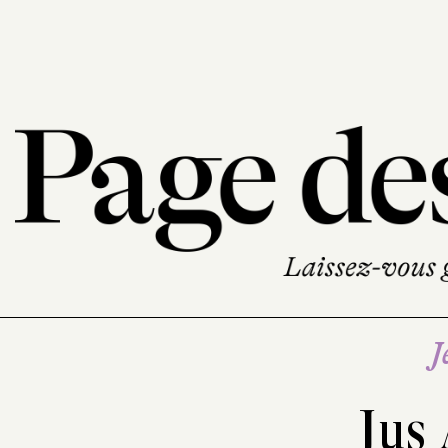
J
Jus