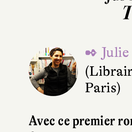
T
✒ Julie
(Librai
Paris)
Avec ce premier ro