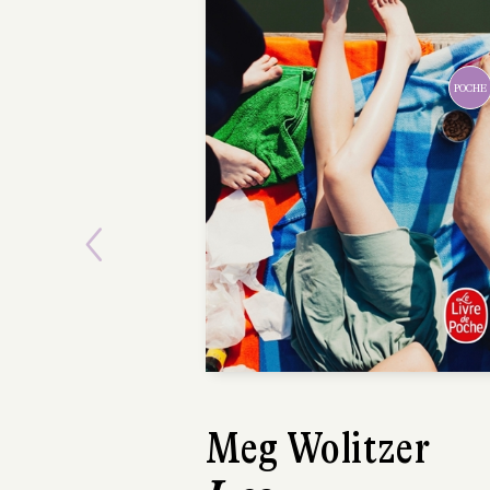
POCHE
Previous
Meg Wolitzer
Pozla