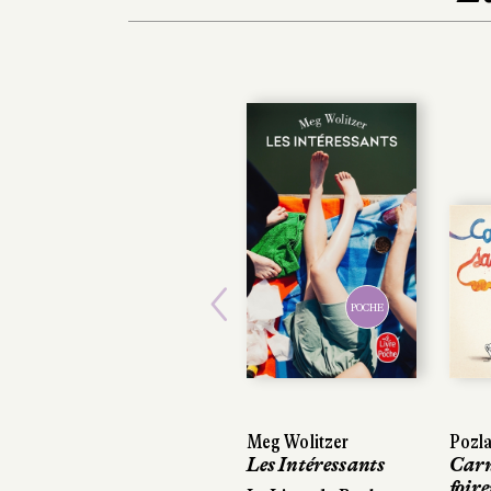
POCHE
Previous
Meg Wolitzer
Pozla
Pozla
Les Intéressants
Carnet de santé
Carnet de santé
foireuse
foireuse