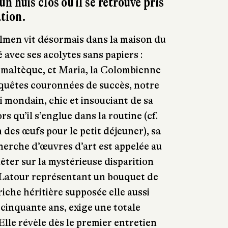
 huis clos où il se retrouve pris
ation.
llmen vit désormais dans la maison du
é avec ses acolytes sans papiers :
émaltèque, et Maria, la Colombienne
nquêtes couronnées de succès, notre
i mondain, chic et insouciant de sa
rs qu’il s’englue dans la routine (cf.
 des œufs pour le petit déjeuner), sa
herche d’œuvres d’art est appelée au
ter sur la mystérieuse disparition
-Latour représentant un bouquet de
 riche héritière supposée elle aussi
 cinquante ans, exige une totale
 Elle révèle dès le premier entretien