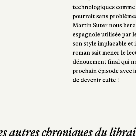
technologiques comme l
pourrait sans problèmes
Martin Suter nous berc
espagnole utilisée par 
son style implacable et i
roman sait mener le lec
dénouement final qui nou
prochain épisode avec i
de devenir culte !
es autres chroniques du librai