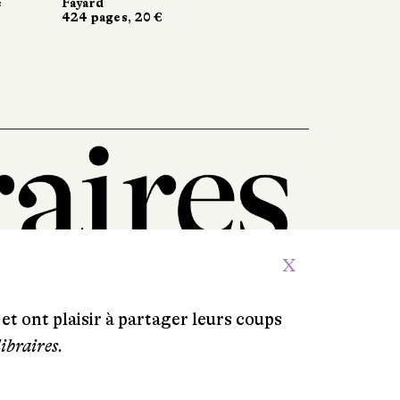
Seuil
, 20 €
, 20 €
160 pages, 16 €
X
et ont plaisir à partager leurs coups
libraires.