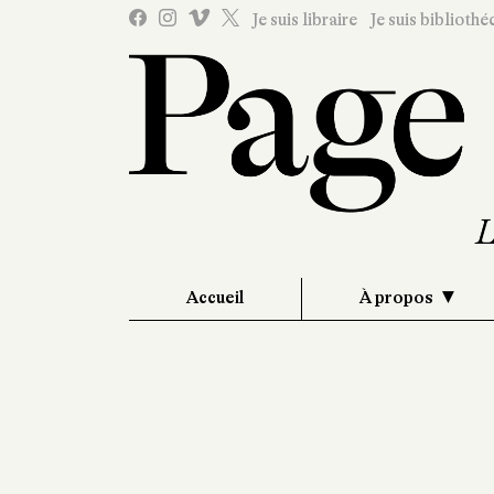
Je suis libraire
Je suis bibliothé
Accueil
À propos