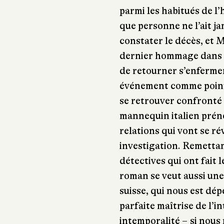
parmi les habitués de l’
que personne ne l’ait j
constater le décès, et 
dernier hommage dans le
de retourner s’enfermer
événement comme point 
se retrouver confronté 
mannequin italien préno
relations qui vont se ré
investigation. Remettan
détectives qui ont fait l
roman se veut aussi une
suisse, qui nous est dé
parfaite maîtrise de l’i
intemporalité − si nous