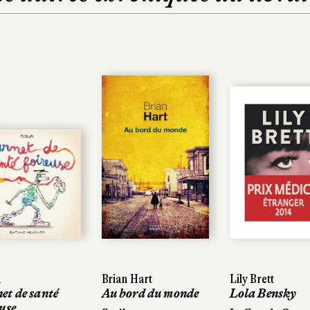
Brian Hart
Brian Hart
Lily Brett
Lily Brett
Thierry Be
Thierry Be
Au bord du monde
Au bord du monde
Lola Bensky
Lola Bensky
Faux nèg
Faux nèg