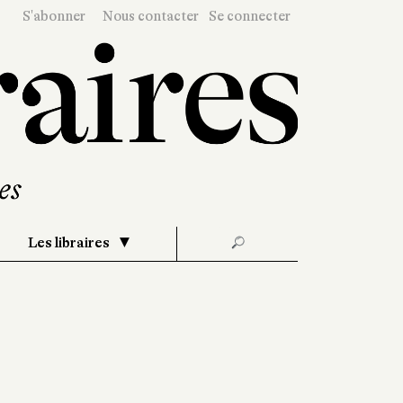
S'abonner
Nous contacter
Se connecter
Les libraires
🔎