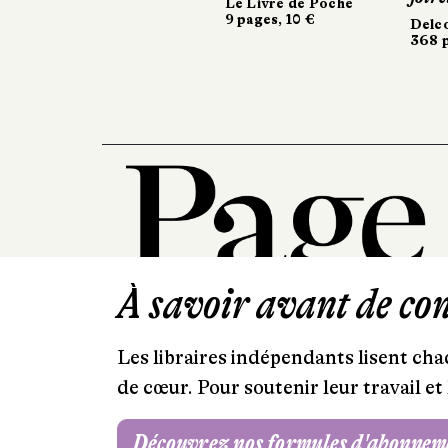
Le Livre de Poche
9 pages, 10 €
Delcourt
Delcourt
368 pages, 34,95 €
368 pages, 34,95 €
À savoir avant de cont
Les libraires indépendants lisent chaq
de cœur. Pour soutenir leur travail 
Découvrez nos formules d'abonnem