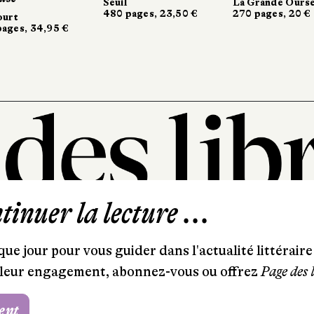
Seuil
Seuil
La Grande Ourse
La Grande Ourse
Fayard
Fayard
480 pages, 23,50 €
480 pages, 23,50 €
270 pages, 20 €
270 pages, 20 €
424 pages
424 pages
inuer la lecture ...
101, rue Saint-Lazare
75009 Paris
ue jour pour vous guider dans l'actualité littéraire 
T. 01 44 41 97 20
et leur engagement, abonnez-vous ou offrez
Page des 
contact@pagedeslibraires.com
ent