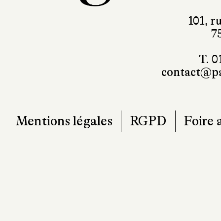
101, r
7
T. 0
contact@pa
Mentions légales
RGPD
Foire 