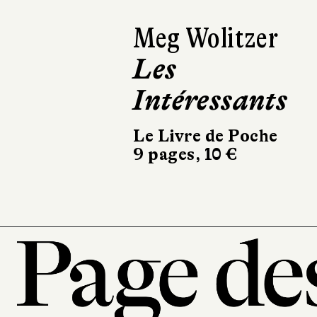
Pozla
Carnet de san
foireuse
Delcourt
368 pages, 34,95 €