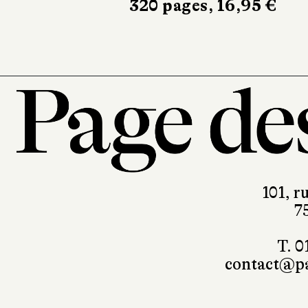
320 pages, 16,95 €
101, r
7
T. 0
contact@pa