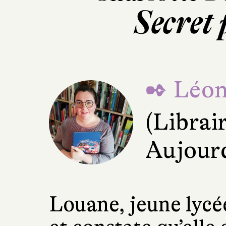
Secret 
✒ Léon
(Librai
Aujourd
Louane, jeune lycé