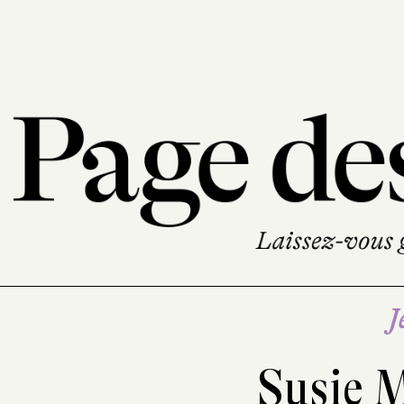
J
Susie 