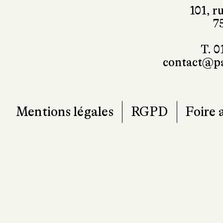
101, r
7
T. 0
contact@pa
Mentions légales
RGPD
Foire 