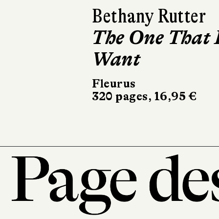
Emmanuelle Cos
La Classe
fantastique
Flammarion Jeunesse
128 pages, 11,50 €