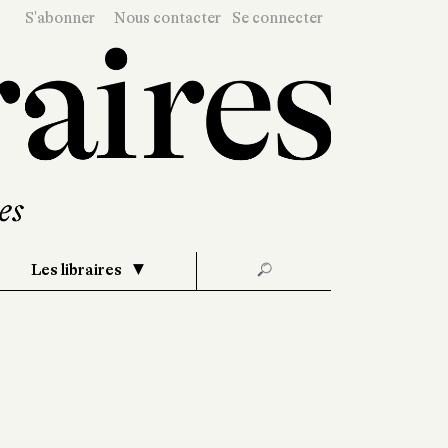
S'abonner
Nous contacter
Se connecter
Les libraires
🔎