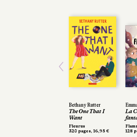
Previous
Bethany Rutter
Emma
Emma
The One That I
La C
La C
Want
fant
fant
Fleurus
Flamm
Flamm
320 pages, 16,95 €
128 p
128 p