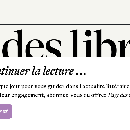
inuer la lecture ...
101, rue Saint-Lazare
75009 Paris
ue jour pour vous guider dans l'actualité littéraire 
T. 01 44 41 97 20
et leur engagement, abonnez-vous ou offrez
Page des 
contact@pagedeslibraires.com
ent
Foire aux questions
CGV