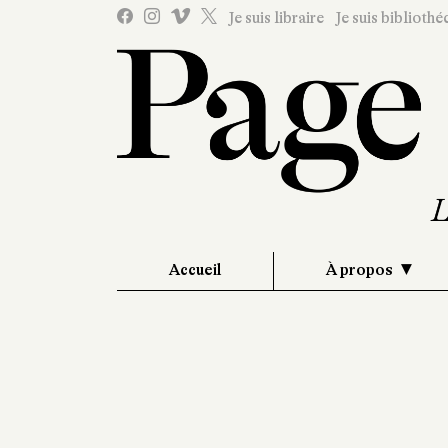
Je suis libraire
Je suis bibliothé
Accueil
À propos