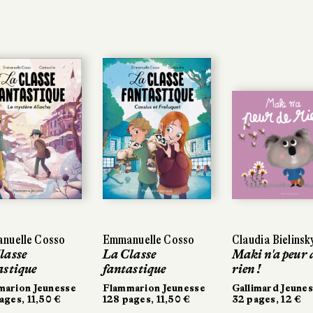
nuelle Cosso
nuelle Cosso
Emmanuelle Cosso
Emmanuelle Cosso
Claudia Bielinsk
Claudia Bielinsk
lasse
lasse
La Classe
La Classe
Maki n'a peur 
Maki n'a peur 
astique
astique
fantastique
fantastique
rien !
rien !
arion Jeunesse
arion Jeunesse
Flammarion Jeunesse
Flammarion Jeunesse
Gallimard Jeunes
Gallimard Jeunes
ages, 11,50 €
ages, 11,50 €
128 pages, 11,50 €
128 pages, 11,50 €
32 pages, 12 €
32 pages, 12 €