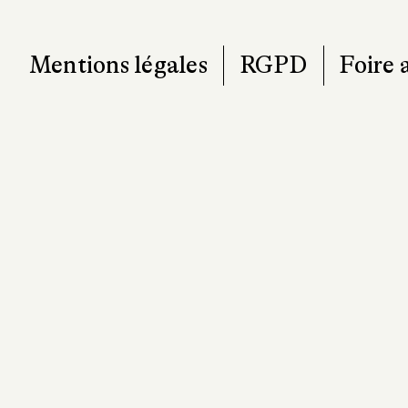
101, r
7
T. 0
contact@pa
Mentions légales
RGPD
Foire 