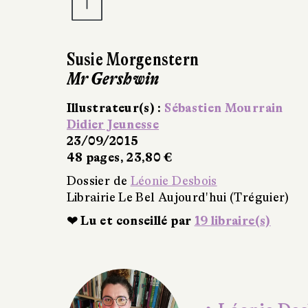
n
stien Mourrain
bois
rd'hui (Tréguier)
r
19 libraire(s)