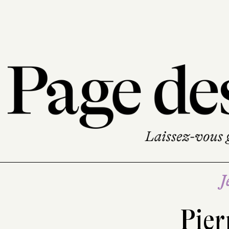
J
Pier