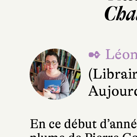
Cha
✒ Léon
(Librai
Aujourd
En ce début d’année