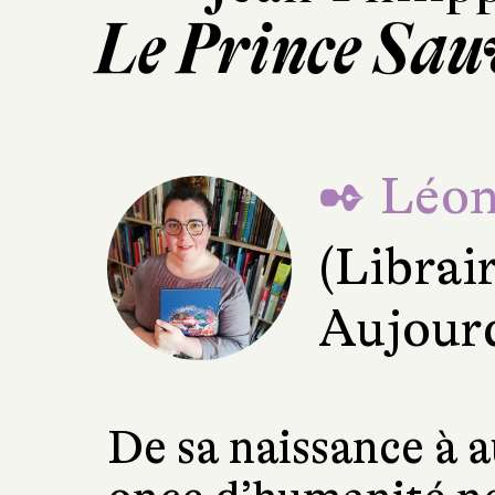
Le Prince Sau
✒ Léon
(Librai
Aujourd
De sa naissance à 