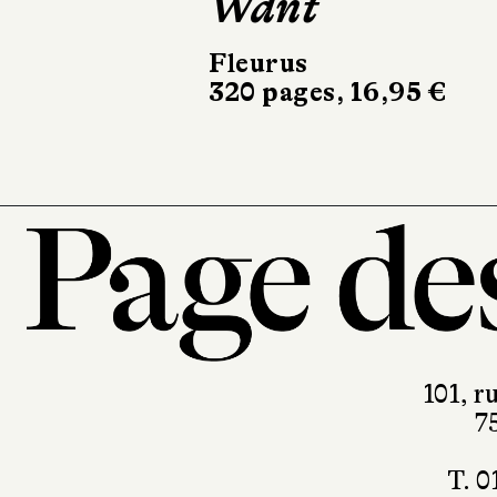
Want
fanta
Fleurus
Flammari
320 pages, 16,95 €
128 pages
101, r
7
T. 0