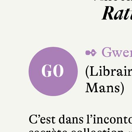
Rat
✒ Gwen
GO
(Librai
Mans)
C’est dans l’incont