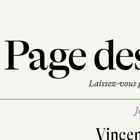
J
Vince