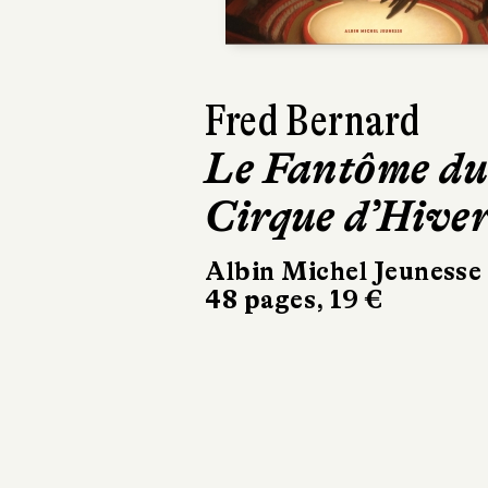
Fred Bernard
Collectif
Le Fantôme d
Fred Bernard 
Cirque d’Hive
François Roca 
créateurs
Albin Michel Jeunesse
48 pages, 19 €
d’aventures
Albin Michel Jeunesse
64 pages, 15 €