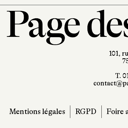
101, r
7
T. 0
contact@pa
Mentions légales
RGPD
Foire 