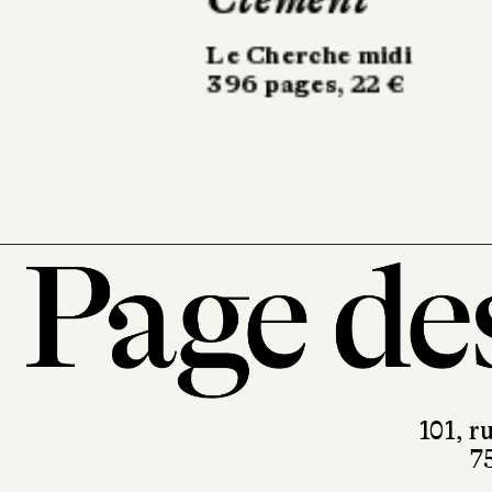
L’Art perdu du
secret
Phébus
282 pages, 22,40 €
101, r
7