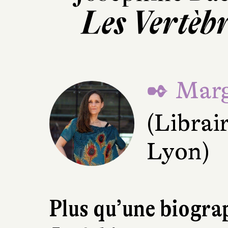
Les Vertèbr
✒ Marg
(Librair
Lyon)
Plus qu’une biogra