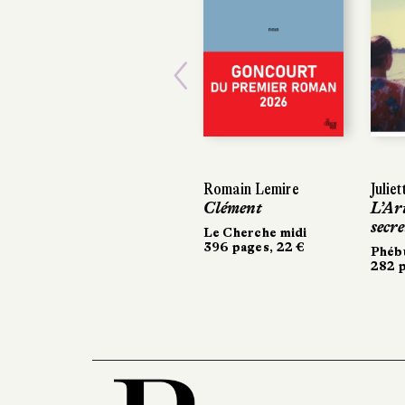
Previous
Romain Lemire
Julie
Clément
L’Ar
secre
Le Cherche midi
396 pages, 22 €
Phéb
282 p