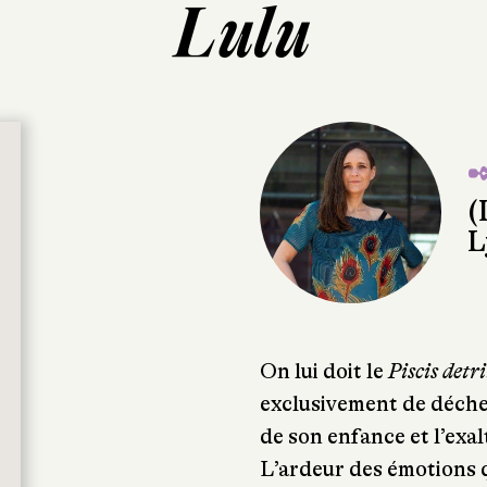
Lulu
✒
(
L
On lui doit le
Piscis detr
exclusivement de déchet
de son enfance et l’exal
L’ardeur des émotions q