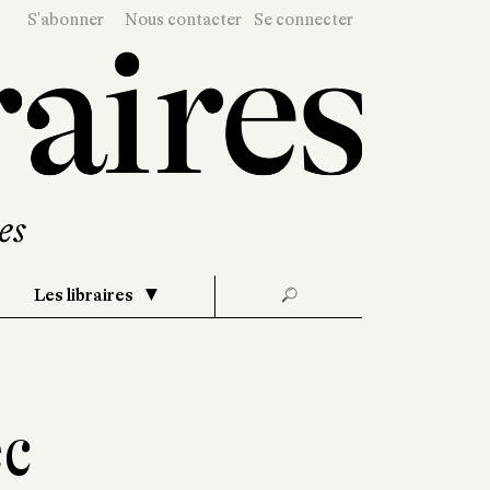
S'abonner
Nous contacter
Se connecter
Les libraires
🔎
ec