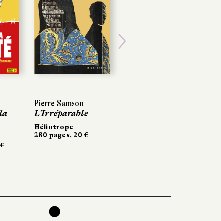
Next
Pierre Samson
la
L'Irréparable
Héliotrope
280 pages, 20 €
 €