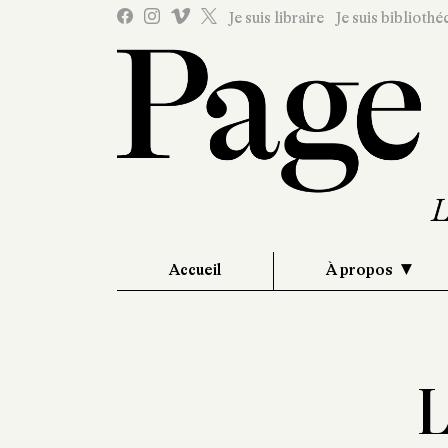
Je suis libraire
Je suis bibliothé
Accueil
À propos
L