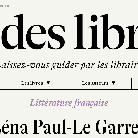
caire
Les livres
Les auteurs
Littérature française
éna Paul-Le Garr