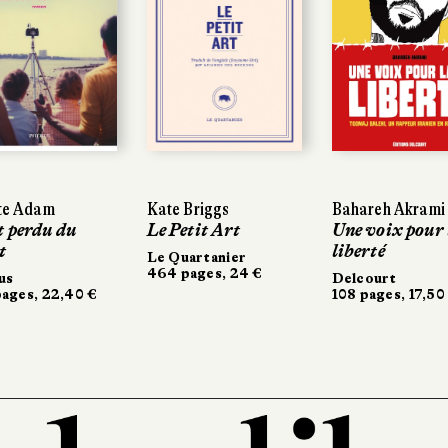
tte Adam
Kate Briggs
Bahareh Akrami
t perdu du
Le Petit Art
Une voix pour 
t
liberté
Le Quartanier
464 pages, 24 €
us
Delcourt
ages, 22,40 €
108 pages, 17,50