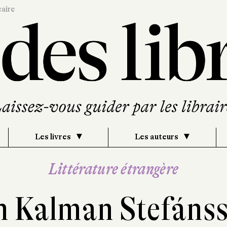
caire
Les livres
Les auteurs
Littérature étrangère
n Kalman Stefáns