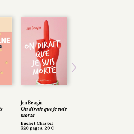
Next
Jen Beagin
Jen Beagin
Elizabeth Day
s
s
On dirait que je suis
On dirait que je suis
L’Invitation
morte
morte
Belfond
352 pages, 21 €
Buchet Chastel
Buchet Chastel
320 pages, 20 €
320 pages, 20 €