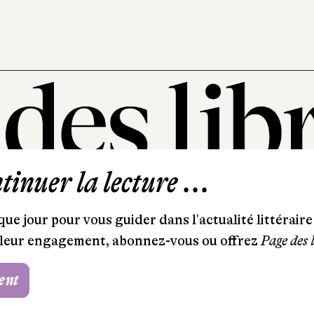
inuer la lecture ...
101, rue Saint-Lazare
75009 Paris
ue jour pour vous guider dans l'actualité littéraire 
T. 01 44 41 97 20
et leur engagement, abonnez-vous ou offrez
Page des 
contact@pagedeslibraires.com
ent