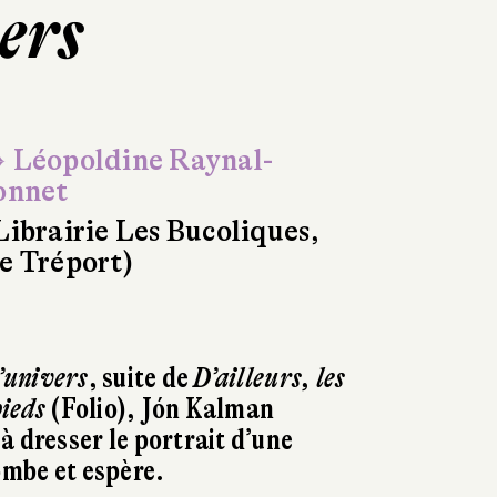
vers
 Léopoldine Raynal-
onnet
Librairie Les Bucoliques,
e Tréport)
l’univers
, suite de
D’ailleurs, les
pieds
(Folio), Jón Kalman
à dresser le portrait d’une
ombe et espère.