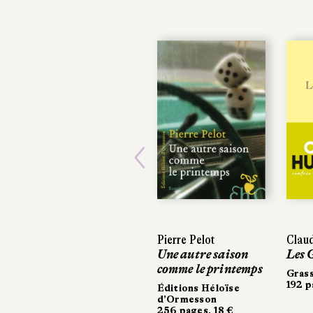
Previous
Pierre Pelot
Claudi
Claud
Une autre saison
Les G
Les G
comme le printemps
Grass
Grass
192 pa
192 pa
Éditions Héloïse
d’Ormesson
256 pages, 18 €