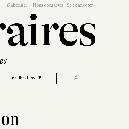
S'abonner
Nous contacter
Se connecter
Les libraires
🔎
son