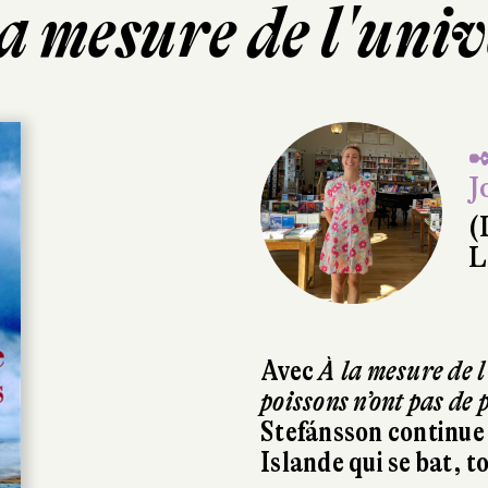
a mesure de l'uni
✒
J
(
L
Avec
À la mesure de 
poissons n’ont pas de 
Stefánsson continue 
Islande qui se bat, t