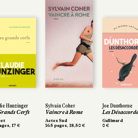
e Hunzinger
ie Hunzinger
Sylvain Coher
Sylvain Coher
Joe Dunthorne
Joe Dunthorne
rands Cerfs
rands Cerfs
Vaincre à Rome
Vaincre à Rome
Les Désaccordé
Les Désaccordé
et
et
Actes Sud
Actes Sud
Gallimard
Gallimard
ges, 17 €
ges, 17 €
165 pages, 18,50 €
165 pages, 18,50 €
0 €
0 €