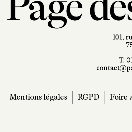
101, r
7
T. 0
contact@pa
Mentions légales
RGPD
Foire 