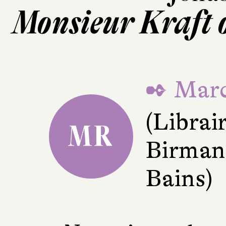
Monsieur Kraft o
✒ Marc
(Librai
MR
Birman
Bains)