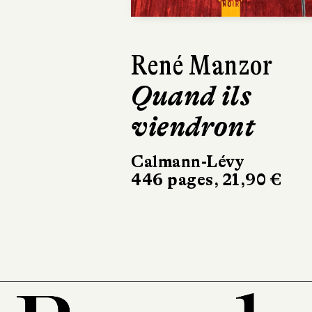
Isabelle
Lagarrigue
C'est l'histoire
d'un amour
Récamier
256 pages, 20,90 €