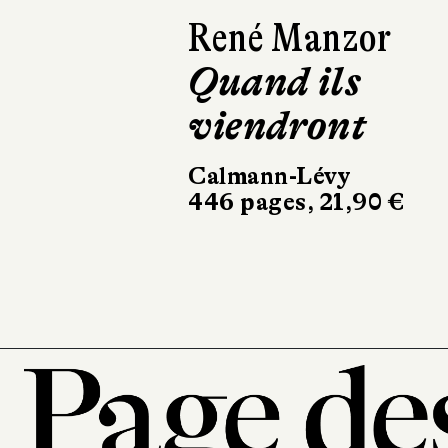
Isabelle
Lagarrigue
C'est l'histoire
d'un amour
Récamier
256 pages, 20,90 €