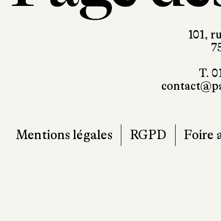
101, r
7
T. 0
contact@pa
Mentions légales
RGPD
Foire 