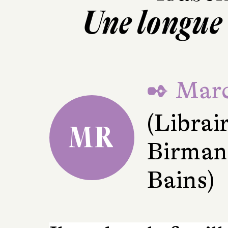
Une longue
✒ Marc
(Librai
MR
Birman
Bains)