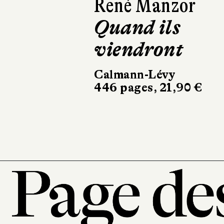
Isabelle
Lagarrigue
C'est l'histoire
d'un amour
Récamier
256 pages, 20,90 €