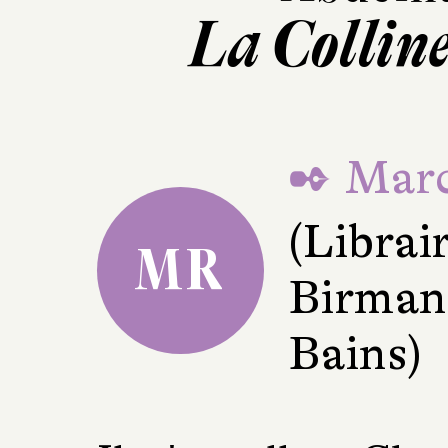
La Colline
✒ Marc
(Librai
MR
Birman
Bains)