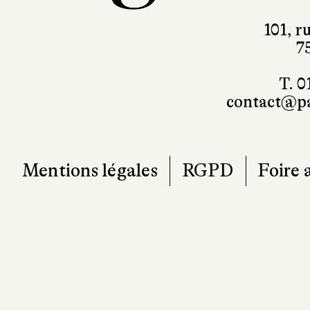
101, r
7
T. 0
contact@pa
Mentions légales
RGPD
Foire 