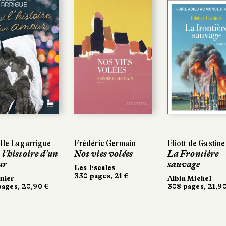
lle Lagarrigue
lle Lagarrigue
Frédéric Germain
Frédéric Germain
Eliott de Gastine
Eliott de Gastine
l'histoire d'un
 l'histoire d'un
Nos vies volées
Nos vies volées
La Frontière
La Frontière
r
r
sauvage
sauvage
Les Escales
Les Escales
330 pages, 21 €
330 pages, 21 €
ier
ier
Albin Michel
Albin Michel
ages, 20,90 €
ages, 20,90 €
308 pages, 21,90
308 pages, 21,90