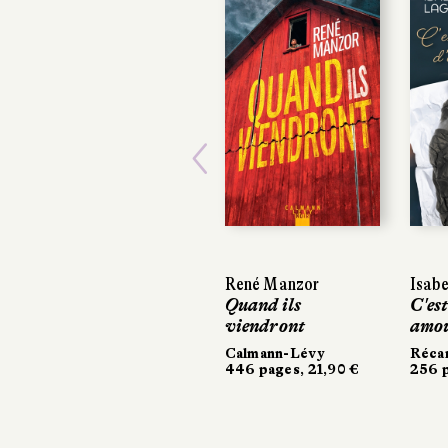
Previous
René Manzor
Isabe
Isabe
Quand ils
C'est 
C'est
viendront
amou
amou
Calmann-Lévy
Récam
Récam
446 pages, 21,90 €
256 p
256 p