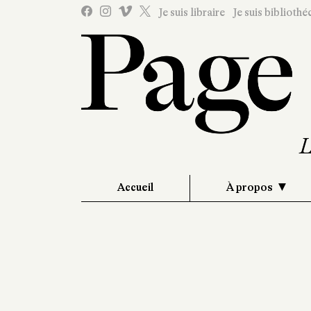
Je suis libraire
Je suis bibliothé
Accueil
À propos