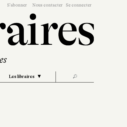
S'abonner
Nous contacter
Se connecter
Les libraires
🔎