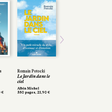
Next
s
s
Romain Potocki
Romain Potocki
Laure Rollier
Le Jardin dans le
Le Jardin dans le
Ligne rouge
ciel
ciel
Récamier
280 pages, 20 €
Albin Michel
Albin Michel
 €
 €
350 pages, 21,90 €
350 pages, 21,90 €