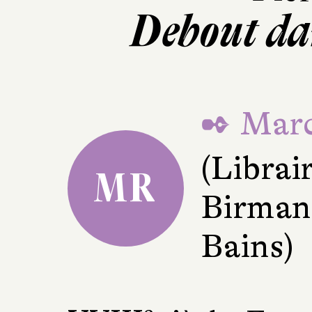
Debout da
✒ Marc
(Librai
MR
Birman
Bains)