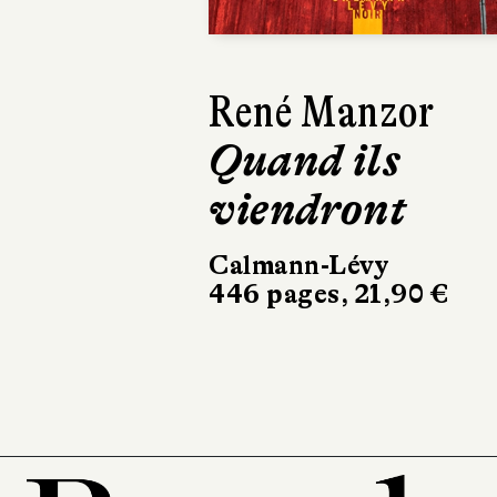
René Manzor
Isabell
Quand ils
Lagarr
viendront
C'est 
d'un 
Calmann-Lévy
446 pages, 21,90 €
Récamie
256 page