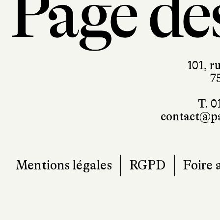
101, r
7
T. 0
contact@pa
Mentions légales
RGPD
Foire 