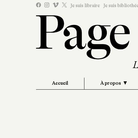
Je suis libraire
Je suis bibliothé
Accueil
À propos