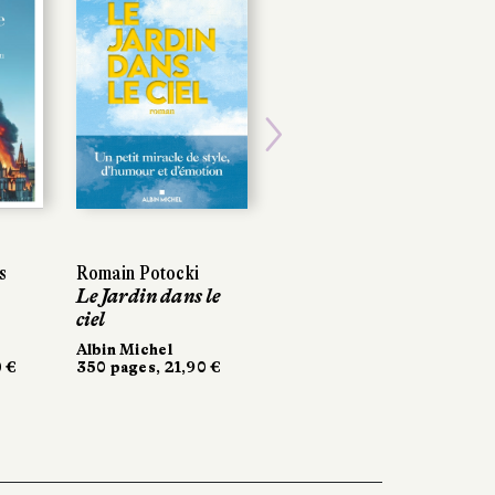
Next
s
s
Romain Potocki
Romain Potocki
Laure Rollier
Le Jardin dans le
Le Jardin dans le
Ligne rouge
ciel
ciel
Récamier
280 pages, 20 €
Albin Michel
Albin Michel
 €
0 €
350 pages, 21,90 €
350 pages, 21,90 €