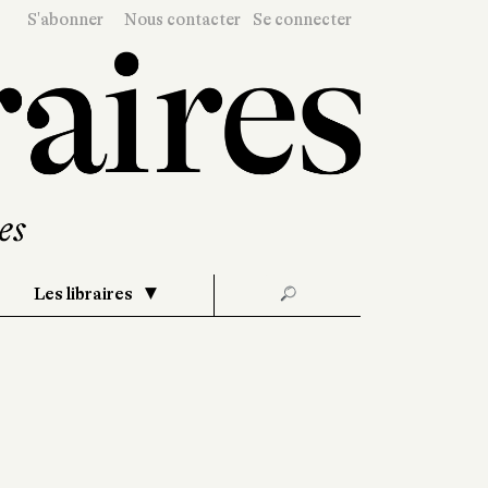
S'abonner
Nous contacter
Se connecter
Les libraires
🔎