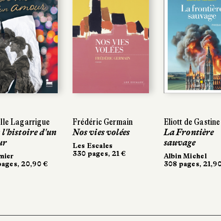
lle Lagarrigue
lle Lagarrigue
Frédéric Germain
Frédéric Germain
Eliott de Gastine
Eliott de Gastine
 l'histoire d'un
 l'histoire d'un
Nos vies volées
Nos vies volées
La Frontière
La Frontière
ur
ur
sauvage
sauvage
Les Escales
Les Escales
330 pages, 21 €
330 pages, 21 €
mier
mier
Albin Michel
Albin Michel
ages, 20,90 €
ages, 20,90 €
308 pages, 21,90
308 pages, 21,9