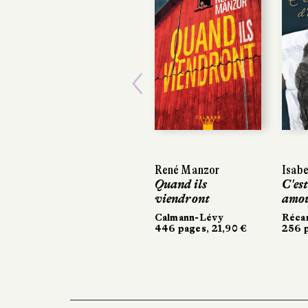
Previous
René Manzor
Isabe
Isabe
Quand ils
C'est
C'est
viendront
amo
amo
Calmann-Lévy
Réca
Réca
446 pages, 21,90 €
256 p
256 p