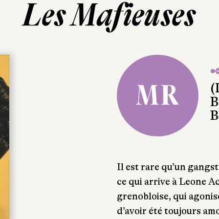
Les Mafieuses
✒
MR
(
B
B
Il est rare qu’un gangst
ce qui arrive à Leone A
grenobloise, qui agonise
d’avoir été toujours am