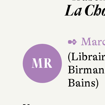
La Cho
✒ Marc
(Librai
MR
Birman
Bains)