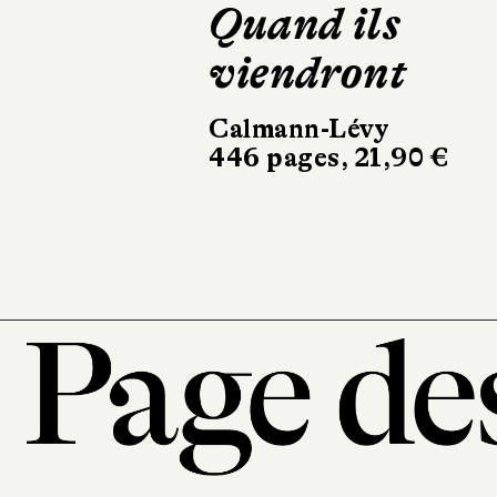
Lagarrigue
C'est l'histoire
d'un amour
Récamier
256 pages, 20,90 €