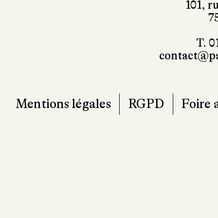
101, r
7
T. 0
contact@pa
Mentions légales
RGPD
Foire 