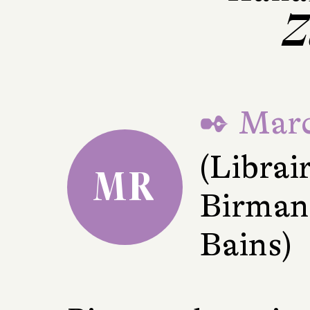
Z
✒ Marc
(Librai
MR
Birman
Bains)