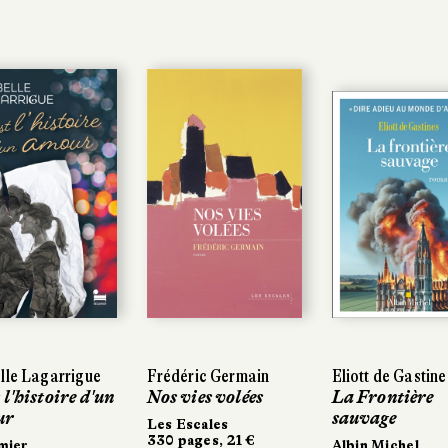
le Lagarrigue
le Lagarrigue
Frédéric Germain
Frédéric Germain
Eliott de Gastines
Eliott de Gastines
l'histoire d'un
l'histoire d'un
Nos vies volées
Nos vies volées
La Frontière
La Frontière
r
r
sauvage
sauvage
Les Escales
Les Escales
330 pages, 21 €
330 pages, 21 €
ier
ier
Albin Michel
Albin Michel