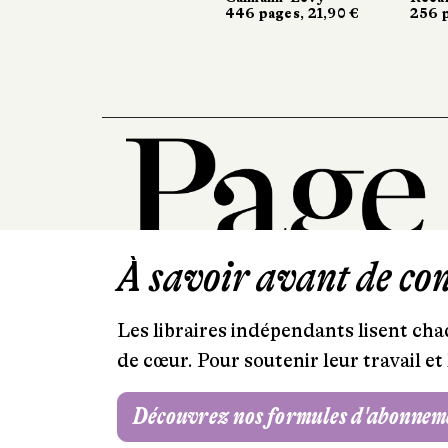
446 pages, 21,90 €
256 pa
256 pa
À savoir avant de cont
Les libraires indépendants lisent chaq
de cœur. Pour soutenir leur travail 
Découvrez nos formules d'abonnem