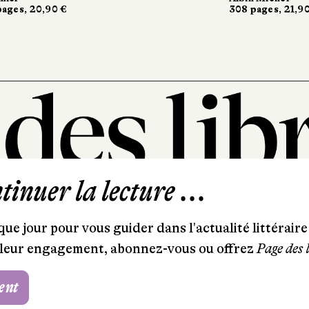
ges, 20,90 €
ges, 20,90 €
308 pages, 21,90 
308 pages, 21,90 
inuer la lecture ...
101, rue Saint-Lazare
75009 Paris
ue jour pour vous guider dans l'actualité littéraire 
T. 01 44 41 97 20
et leur engagement, abonnez-vous ou offrez
Page des 
contact@pagedeslibraires.com
ent