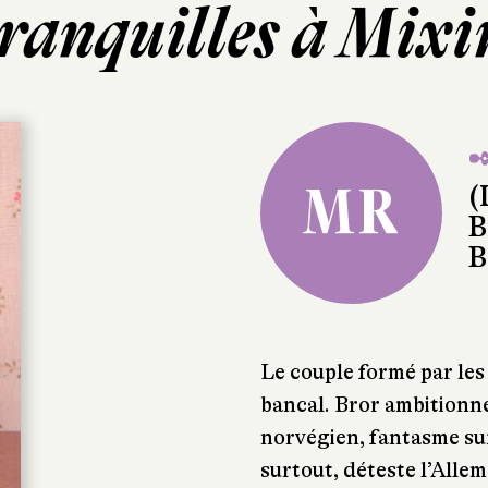
tranquilles à Mixi
✒
MR
(
B
B
Le couple formé par le
bancal. Bror ambitionn
norvégien, fantasme sur 
surtout, déteste l’Alle