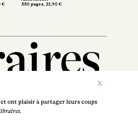
€
€
350 pages, 21,90 €
350 pages, 21,90 €
X
et ont plaisir à partager leurs coups
libraires.