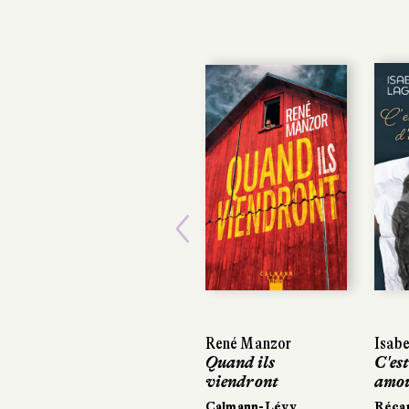
Previous
René Manzor
Isabel
Isabel
Quand ils
C'est 
C'est 
viendront
amou
amou
Calmann-Lévy
Récam
Récam