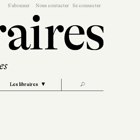
S'abonner
Nous contacter
Se connecter
Les libraires
🔎