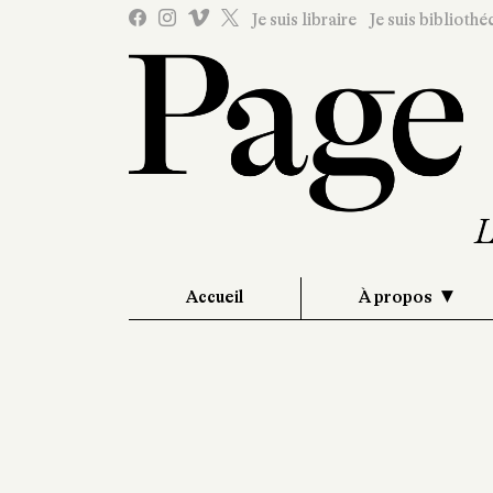
Je suis libraire
Je suis bibliothé
Accueil
À propos