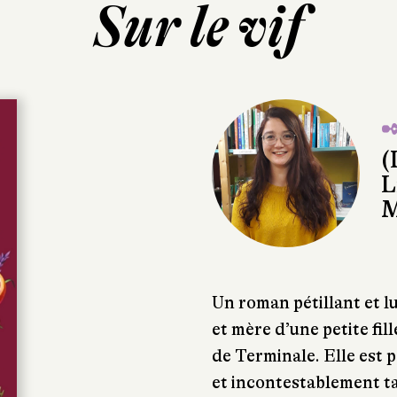
Sur le vif
✒
(
L
M
Un roman pétillant et l
et mère d’une petite fi
de Terminale. Elle est 
et incontestablement t