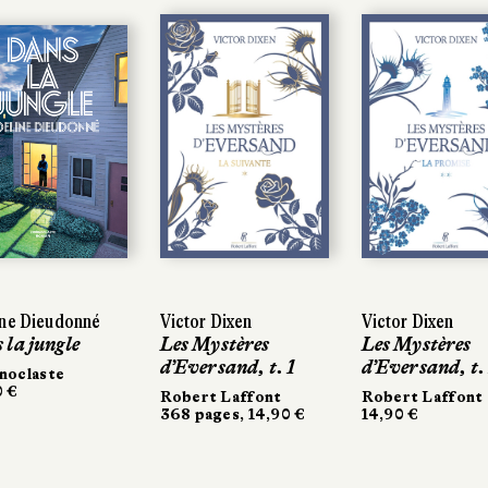
ne Dieudonné
ne Dieudonné
Victor Dixen
Victor Dixen
Victor Dixen
Victor Dixen
 la jungle
 la jungle
Les Mystères
Les Mystères
Les Mystères
Les Mystères
d’Eversand, t. 1
d’Eversand, t. 1
d’Eversand, t.
d’Eversand, t.
noclaste
noclaste
 €
0 €
Robert Laffont
Robert Laffont
Robert Laffont
Robert Laffont
368 pages, 14,90 €
368 pages, 14,90 €
14,90 €
14,90 €