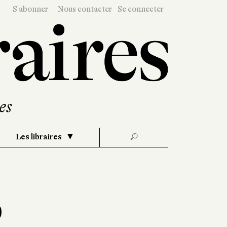
S'abonner
Nous contacter
Se connecter
Les libraires
🔎
o