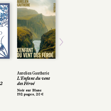
Next
Aurelien Gautherie
Aurelien Gautherie
Audrey Alwett
L'Enfant du vent
L'Enfant du vent
Sainte
 2
 2
des Féroé
des Féroé
Emmerderesse
Noir sur Blanc
Noir sur Blanc
Éditions Héloïse
192 pages, 20 €
192 pages, 20 €
d’Ormesson
416 pages, 22 €