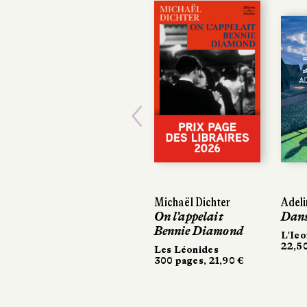
Previous
Michaël Dichter
Adeli
Adeli
On l’appelait
Dans
Dans
Bennie Diamond
L'Ico
L'Ico
22,50
22,5
Les Léonides
300 pages, 21,90 €