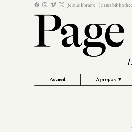
Je suis libraire
Je suis bibliothé
Accueil
À propos