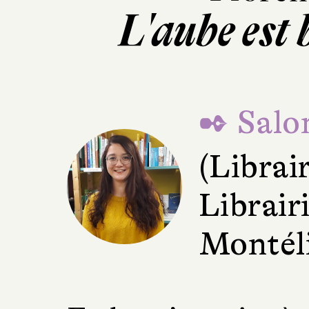
L'aube est
✒ Salo
(Librai
Librair
Montél