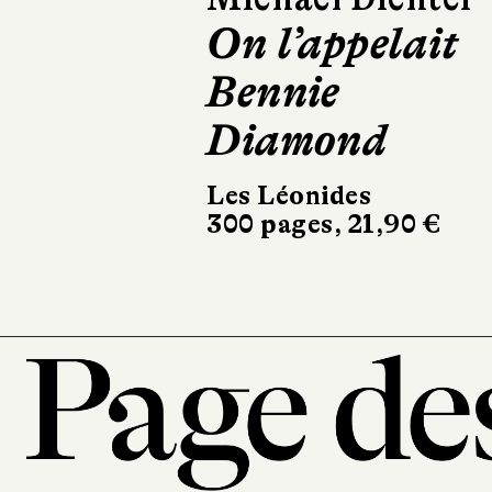
Dans la jungle
L'Iconoclaste
22,50 €
101, r