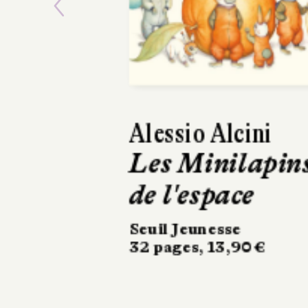
Previous
Séraphine Menu
Les Enfants d
froid
Thierry Magnier
236 pages, 17,50 €