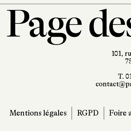
101, r
7
T. 0
contact@pa
Mentions légales
RGPD
Foire 