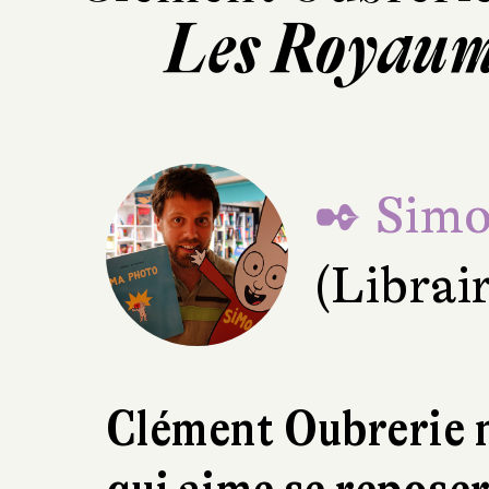
Les Royaume
✒ Simo
(Librai
Clément Oubrerie n