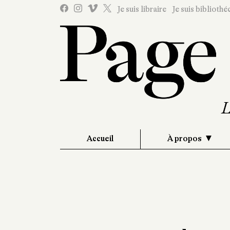
Je suis libraire
Je suis bibliothé
Accueil
À propos