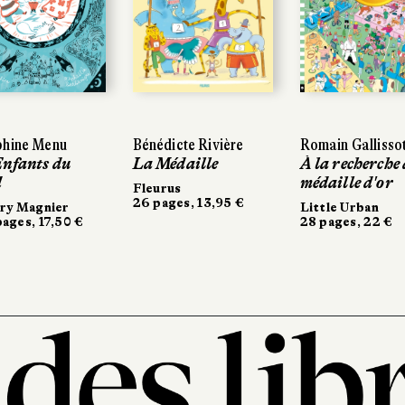
phine Menu
Bénédicte Rivière
Romain Gallisso
Enfants du
La Médaille
À la recherche 
d
médaille d'or
Fleurus
26 pages, 13,95 €
ry Magnier
Little Urban
ages, 17,50 €
28 pages, 22 €