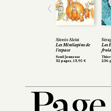
Previous
Alessio Alcini
Séra
Les Minilapins de
Les 
l'espace
froi
Seuil Jeunesse
Thier
32 pages, 13,90 €
236 p