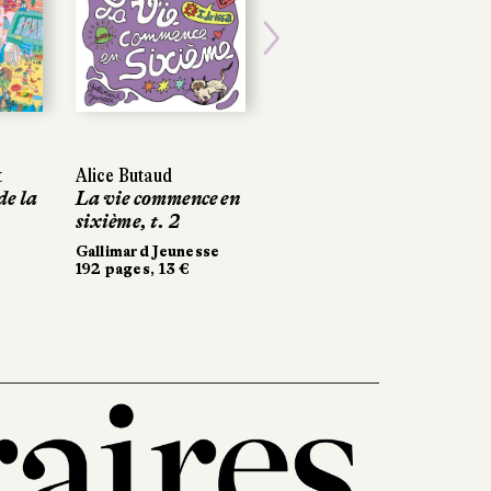
Next
t
Alice Butaud
de la
La vie commence en
sixième, t. 2
Gallimard Jeunesse
192 pages, 13 €