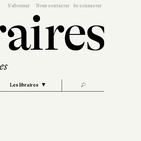
S'abonner
Nous contacter
Se connecter
Les libraires
🔎