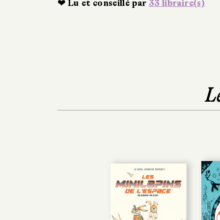
❤ Lu et conseillé par
33 libraire(s)
L