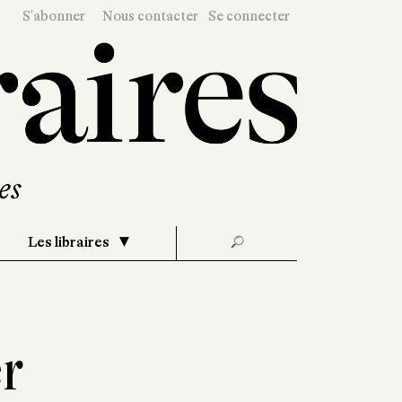
S'abonner
Nous contacter
Se connecter
Les libraires
🔎
r