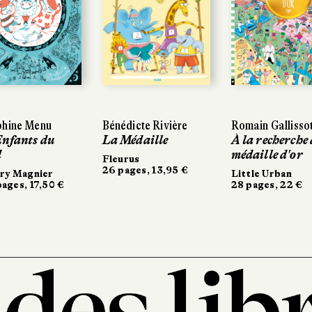
phine Menu
Bénédicte Rivière
Romain Gallisso
Enfants du
La Médaille
À la recherche 
d
médaille d'or
Fleurus
26 pages, 13,95 €
ry Magnier
Little Urban
ages, 17,50 €
28 pages, 22 €