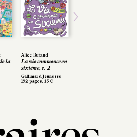
Next
t
Alice Butaud
de la
La vie commence en
sixième, t. 2
Gallimard Jeunesse
192 pages, 13 €