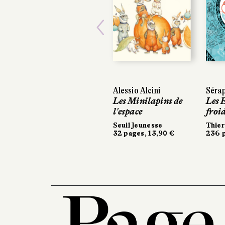
Previous
Alessio Alcini
Séra
Les Minilapins de
Les 
l'espace
froi
Seuil Jeunesse
Thier
32 pages, 13,90 €
236 p