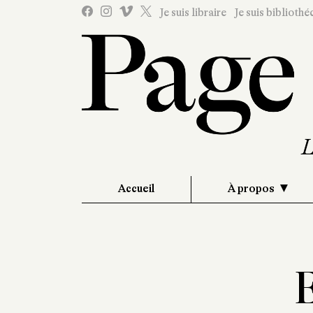
Je suis libraire
Je suis bibliothé
Accueil
À propos