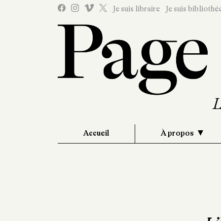
Je suis libraire
Je suis bibliothé
Accueil
À propos