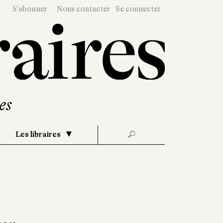
S'abonner
Nous contacter
Se connecter
Les libraires
🔎