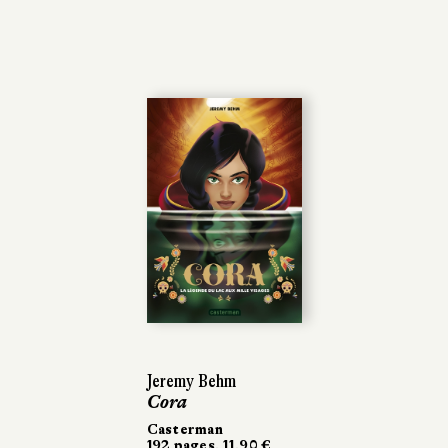
Jeremy Behm
Cora
Casterman
192 pages, 11,90 €