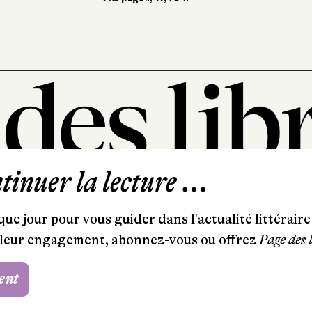
inuer la lecture ...
101, rue Saint-Lazare
75009 Paris
ue jour pour vous guider dans l'actualité littéraire 
T. 01 44 41 97 20
et leur engagement, abonnez-vous ou offrez
Page des 
contact@pagedeslibraires.com
ent