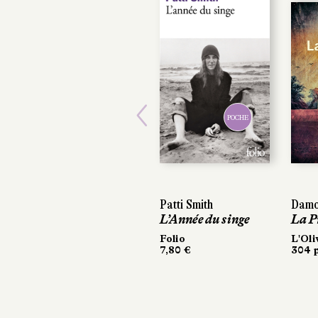
POCHE
Previous
Patti Smith
Damo
L’Année du singe
La P
Folio
L'Oli
7,80 €
304 p