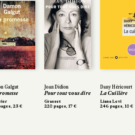
POC
n Galgut
Joan Didion
Dany Héricourt
romesse
Pour tout vous dire
La Cuillère
vier
Grasset
Liana Levi
ages, 23 €
220 pages, 17 €
246 pages, 10 €