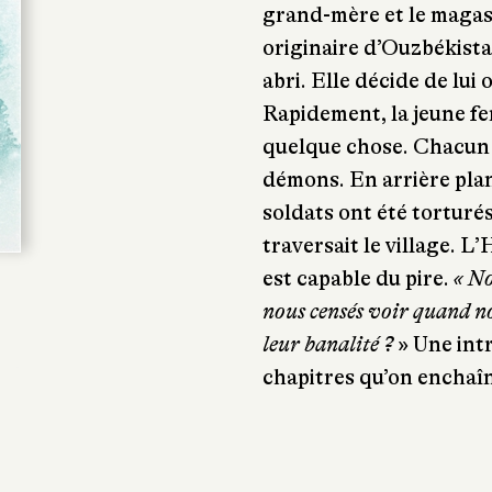
grand-mère et le magasin
originaire d’Ouzbékista
abri. Elle décide de lui 
Rapidement, la jeune f
quelque chose. Chacun 
démons. En arrière plan
soldats ont été torturés 
traversait le village. L
est capable du pire.
« No
nous censés voir quand no
leur banalité ?
» Une intr
chapitres qu’on enchaîn