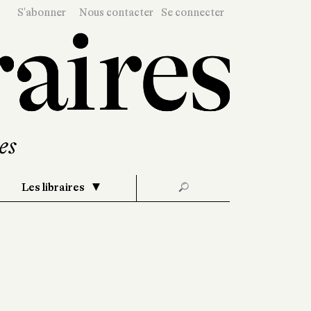
S'abonner
Nous contacter
Se connecter
Les libraires
🔎