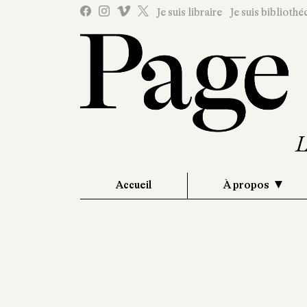
Je suis libraire
Je suis bibliothé
Accueil
À propos