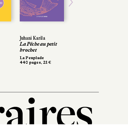
POCHE
Next
Juhani Karila
Juhani Karila
Sarah Chiche
La Pêche au petit
La Pêche au petit
Saturne
brochet
brochet
Points
168 pages, 6,70 €
La Peuplade
La Peuplade
440 pages, 21 €
440 pages, 21 €