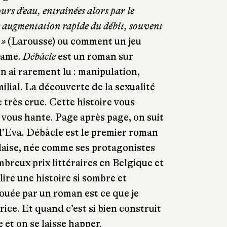
urs d’eau, entraînées alors par le
augmentation rapide du débit, souvent
 »
(Larousse) ou comment un jeu
rame.
Débâcle
est un roman sur
n ai rarement lu : manipulation,
ilial. La découverte de la sexualité
 très crue. Cette histoire vous
t vous hante. Page après page, on suit
d’Eva. Débâcle est le premier roman
daise, née comme ses protagonistes
mbreux prix littéraires en Belgique et
ire une histoire si sombre et
ouée par un roman est ce que je
rice. Et quand c’est si bien construit
re et on se laisse happer.