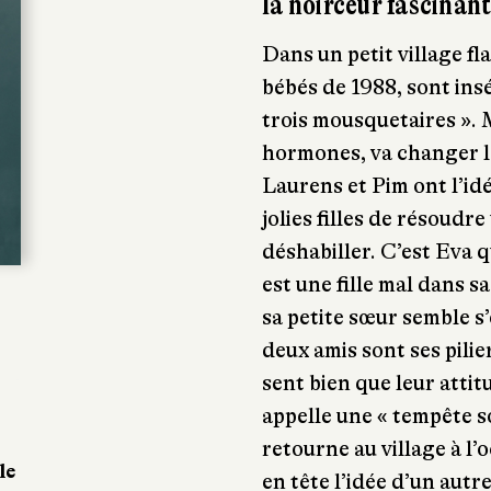
la noirceur fascinan
Dans un petit village fl
bébés de 1988, sont ins
trois mousquetaires ». 
hormones, va changer le
Laurens et Pim ont l’id
jolies filles de résoudre
déshabiller. C’est Eva q
est une fille mal dans s
sa petite sœur semble s
deux amis sont ses pilier
sent bien que leur attit
appelle une « tempête s
retourne au village à l
le
en tête l’idée d’un aut