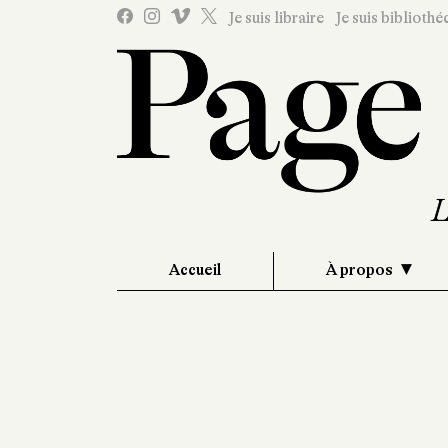
Je suis libraire
Je suis bibliothé
Accueil
À propos