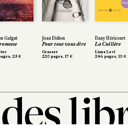
POCHE
POCHE
Galgut
Galgut
Joan Didion
Joan Didion
Dany Héricourt
Dany Héricourt
messe
messe
Pour tout vous dire
Pour tout vous dire
La Cuillère
La Cuillère
r
r
Grasset
Grasset
Liana Levi
Liana Levi
es, 23 €
es, 23 €
220 pages, 17 €
220 pages, 17 €
246 pages, 10 €
246 pages, 10 €