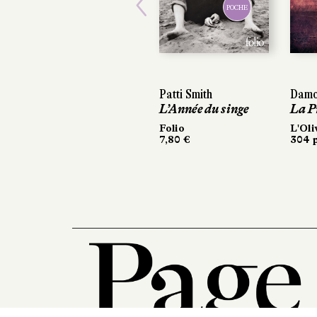
POCHE
Previous
Patti Smith
Damon 
Damon 
L’Année du singe
La Pro
La Pro
Folio
L'Olivie
L'Olivie
7,80 €
304 pag
304 pag