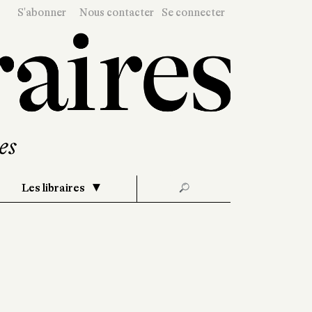
S'abonner
Nous contacter
Se connecter
Les libraires
🔎