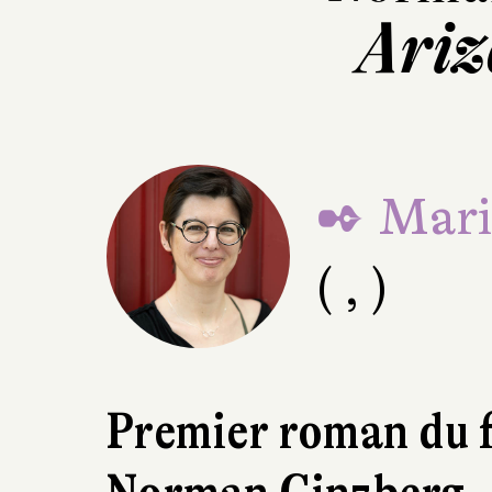
Ariz
✒ Mari
( , )
Premier roman du 