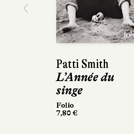
Previous
Damon Galgut
La Promesse
L'Olivier
304 pages, 23 €