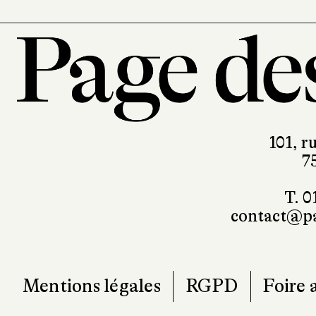
101, r
7
T. 0
contact@pa
Mentions légales
RGPD
Foire 