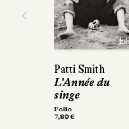
Previous
Damon Galgut
La Promesse
L'Olivier
304 pages, 23 €