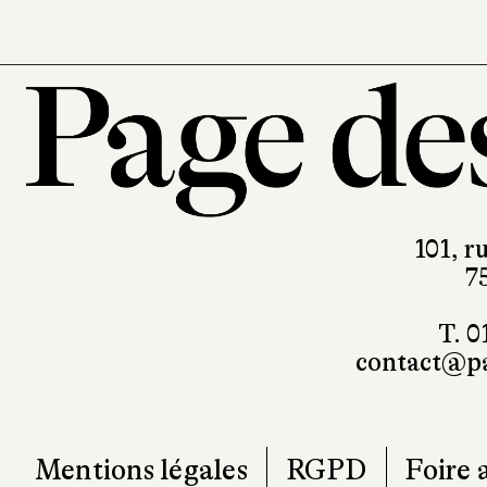
101, r
7
T. 0
contact@pa
Mentions légales
RGPD
Foire 