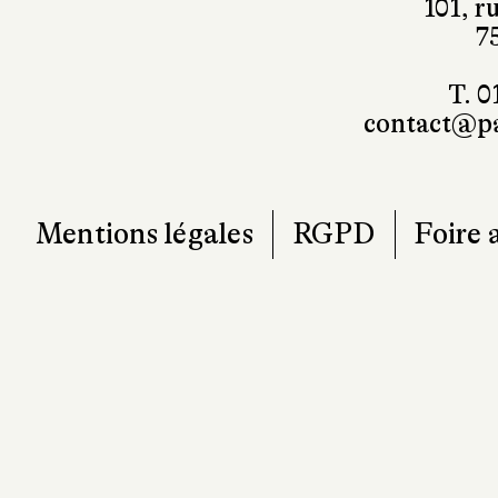
101, r
7
T. 0
contact@pa
Mentions légales
RGPD
Foire 