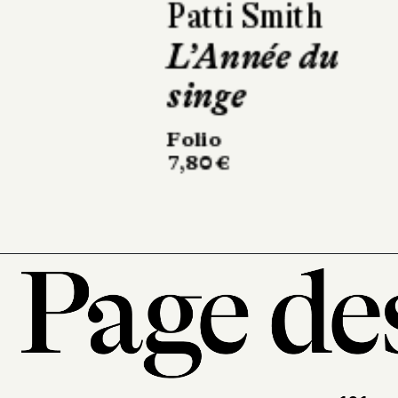
Damon Galgut
La Promesse
L'Olivier
304 pages, 23 €