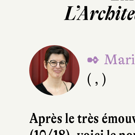
L’Archite
✒ Mari
( , )
Après le très émo