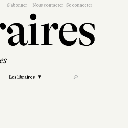
S'abonner
Nous contacter
Se connecter
Les libraires
🔎