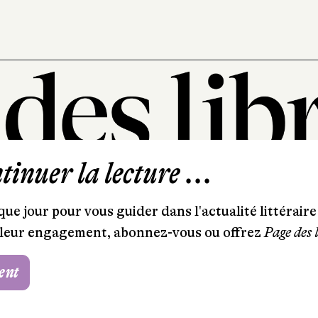
inuer la lecture ...
101, rue Saint-Lazare
75009 Paris
ue jour pour vous guider dans l'actualité littéraire 
T. 01 44 41 97 20
et leur engagement, abonnez-vous ou offrez
Page des 
contact@pagedeslibraires.com
ent
Foire aux questions
CGV