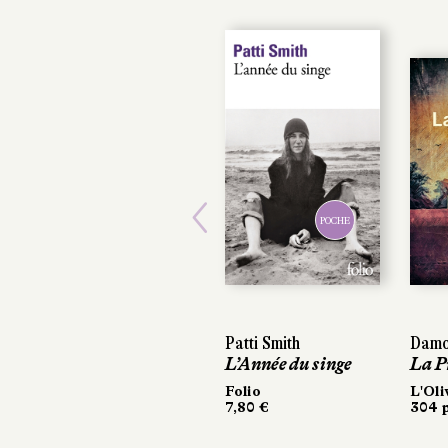
POCHE
Previous
Patti Smith
Damo
L’Année du singe
La P
Folio
L'Oli
7,80 €
304 p