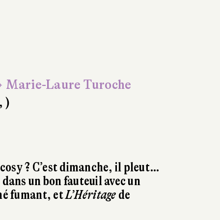
 Marie-Laure Turoche
, )
cosy ? C’est dimanche, il pleut…
 dans un bon fauteuil avec un
thé fumant, et
L’Héritage
de