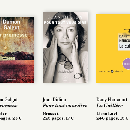
POC
n Galgut
Joan Didion
Dany Héricourt
romesse
Pour tout vous dire
La Cuillère
vier
Grasset
Liana Levi
ages, 23 €
220 pages, 17 €
246 pages, 10 €