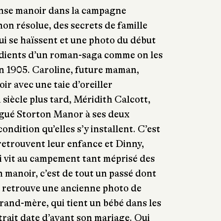
nse manoir dans la campagne
non résolue, des secrets de famille
qui se haïssent et une photo du début
rédients d’un roman-saga comme on les
 1905. Caroline, future maman,
ir avec une taie d’oreiller
 siècle plus tard, Méridith Calcott,
légué Storton Manor à ses deux
 condition qu’elles s’y installent. C’est
 retrouvent leur enfance et Dinny,
ui vit au campement tant méprisé des
n manoir, c’est de tout un passé dont
ca retrouve une ancienne photo de
grand-mère, qui tient un bébé dans les
trait date d’avant son mariage. Qui