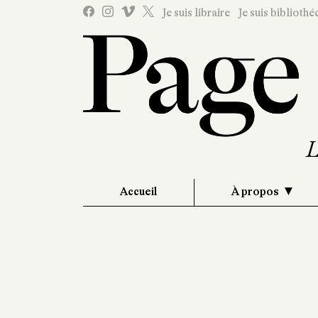
Je suis libraire
Je suis bibliothé
Accueil
À propos