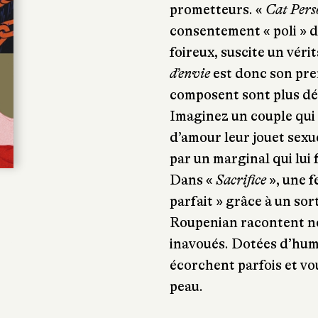
prometteurs. «
Cat Per
consentement « poli » d’
foireux, suscite un véri
d’envie
est donc son prem
composent sont plus dé
Imaginez un couple qui 
d’amour leur jouet sexue
par un marginal qui lui
Dans «
Sacrifice
», une 
parfait » grâce à un sor
Roupenian racontent no
inavoués. Dotées d’humo
écorchent parfois et vo
peau.