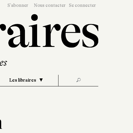
S'abonner
Nous contacter
Se connecter
Les libraires
🔎
n