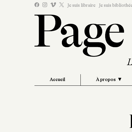
Je suis libraire
Je suis bibliothé
Accueil
À propos