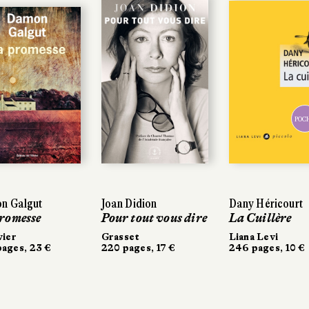
POC
n Galgut
Joan Didion
Dany Héricourt
romesse
Pour tout vous dire
La Cuillère
vier
Grasset
Liana Levi
ages, 23 €
220 pages, 17 €
246 pages, 10 €