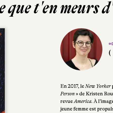
 que t'en meurs d
✒
( 
En 2017, le
New Yorker
p
Person
» de Kristen Rou
revue
America
. À l’ima
jeune femme est propuls