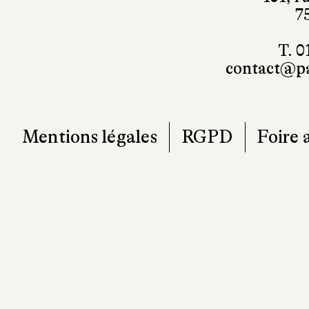
101, r
7
T. 0
contact@pa
Mentions légales
RGPD
Foire 