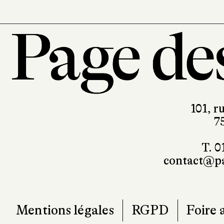
101, r
7
T. 0
contact@pa