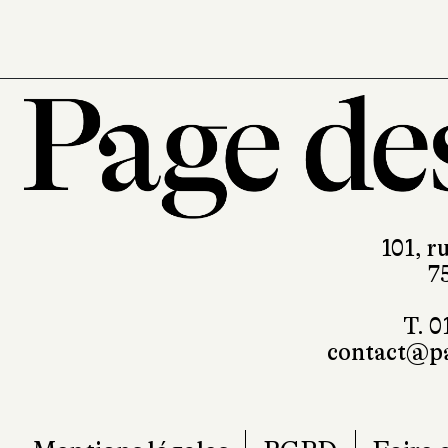
101, r
7
T. 0
contact@pa