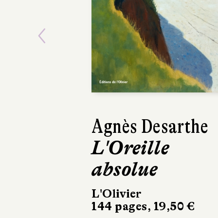
Previous
Agnès Desarthe
Sarah 
L'Oreille
Aime
absolue
Julliard
384 pages
L'Olivier
144 pages, 19,50 €