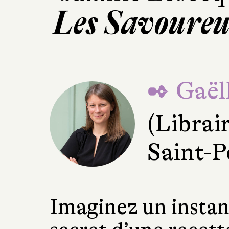
Les Savoureu
✒ Gaël
(Librai
Saint-P
Imaginez un instan