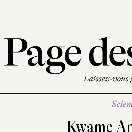
Scien
Kwame An