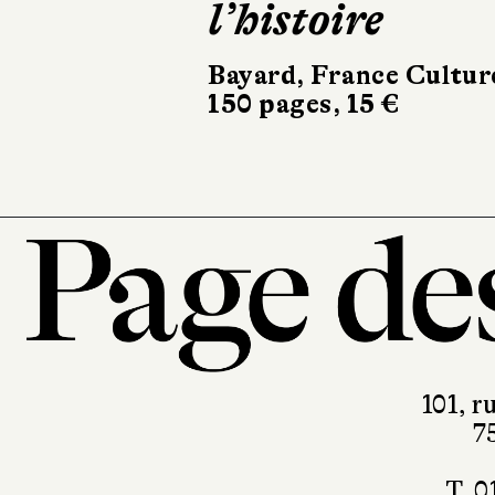
France
Le Cherche midi
0 €
101, r
7
T. 0