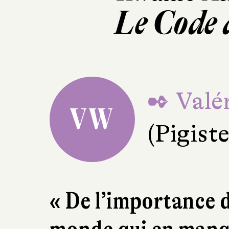
Le Code 
✒ Valér
VW
(Pigiste 
« De l’importance 