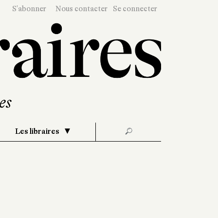
S'abonner
Nous contacter
Se connecter
Les libraires
🔎