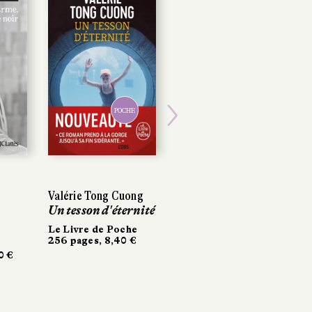
POCHE
POCHE
Next
Valérie Tong Cuong
Valérie Tong Cuong
Robert Colonna
Un tesson d'éternité
Un tesson d'éternité
d'Istria
La Maison
Le Livre de Poche
Le Livre de Poche
256 pages, 8,40 €
256 pages, 8,40 €
Actes Sud
 €
 €
145 pages, 19 €