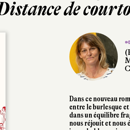
Distance de courto
✒
(
M
C
Dans ce nouveau rom
entre le burlesque et 
dans un équilibre fr
nous réjouit et nou