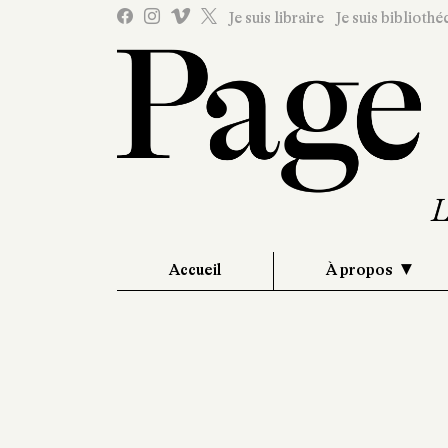
Je suis libraire
Je suis bibliothé
Accueil
À propos