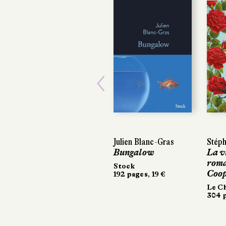
Previous
Julien Blanc-Gras
Stépha
Stépha
Bungalow
La vie
La vie
roman
roman
Stock
Coope
Coope
192 pages, 19 €
Le Che
Le Che
304 pa
304 pa