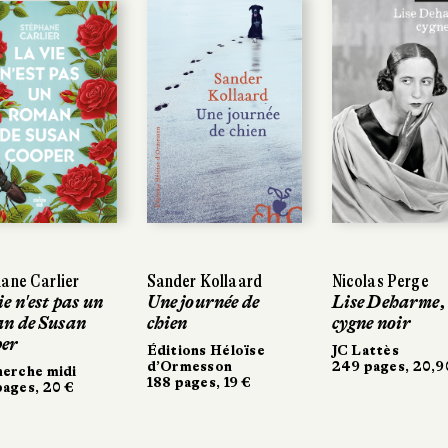
ne Carlier
ne Carlier
Sander Kollaard
Sander Kollaard
Nicolas Perge
Nicolas Perge
 n'est pas un
 n'est pas un
Une journée de
Une journée de
Lise Deharme,
Lise Deharme,
 de Susan
 de Susan
chien
chien
cygne noir
cygne noir
r
r
Éditions Héloïse
Éditions Héloïse
JC Lattès
JC Lattès
d’Ormesson
d’Ormesson
249 pages, 20,90
249 pages, 20,90
rche midi
rche midi
188 pages, 19 €
188 pages, 19 €
ges, 20 €
ges, 20 €