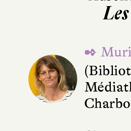
Les
✒ Muri
(Bibli
Médiat
Charbon