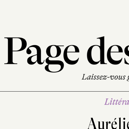
Littéra
Auréli