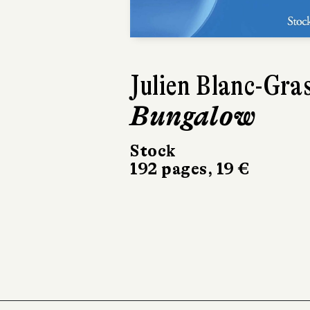
Stéphane Carlier
La vie n'est pa
un roman de
Susan Cooper
Le Cherche midi
304 pages, 20 €