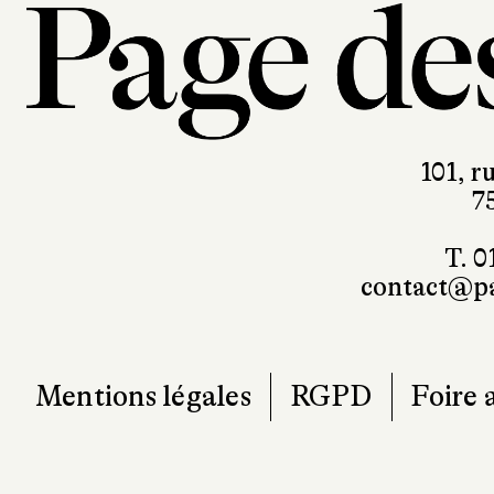
101, r
7
T. 0
contact@pa
Mentions légales
RGPD
Foire 