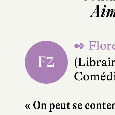
Aim
✒ Flor
FZ
(Librai
Comédie
« On peut se conten