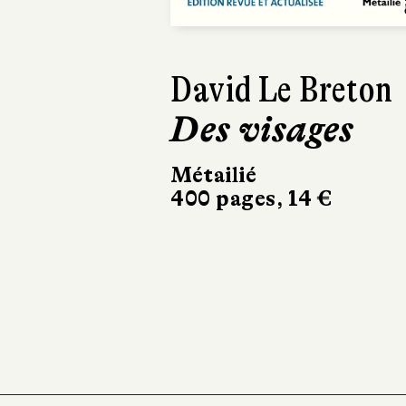
Géraldine Mo
Savoye
La Force du
mou
Les éditions de
l’Observatoire
148 pages, 17 €