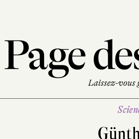
Scien
Günth