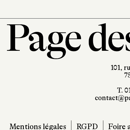
101, r
7
T. 0
contact@pa
Mentions légales
RGPD
Foire 