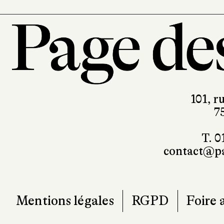
101, r
7
T. 0
contact@pa
Mentions légales
RGPD
Foire 